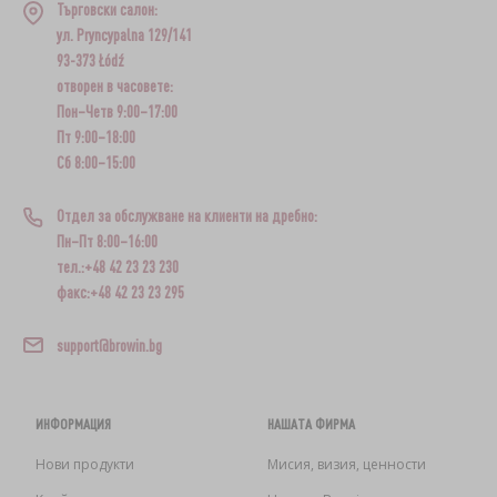
Търговски салон:
ул. Pryncypalna 129/141
93-373 Łódź
отворен в часовете:
Пон–Четв 9:00–17:00
Пт 9:00–18:00
Сб 8:00–15:00
Отдел за обслужване на клиенти на дребно:
Пн–Пт 8:00–16:00
тел.:+48 42 23 23 230
факс:+48 42 23 23 295
support@browin.bg
ИНФОРМАЦИЯ
НАШАТА ФИРМА
Нови продукти
Мисия, визия, ценности