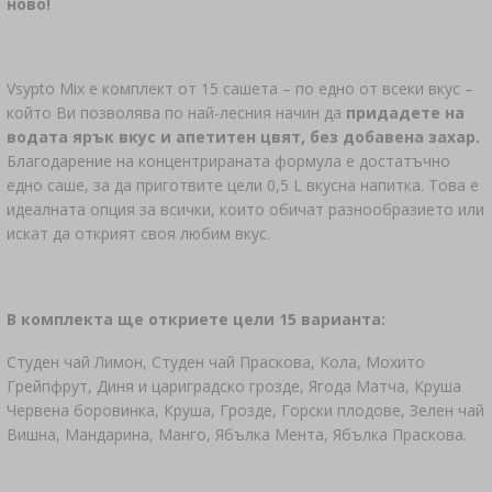
›
ДАМАДЖАНИ
ново!
ЛИТЕРАТУРА ЗА КОЛБАСАРСТВО И
ЛИТЕРАТУРА
МЕСАРСТВО
СТЕЛАЖИ
Vsypto Mix е комплект от 15 сашета – по едно от всеки вкус –
ДИМЕН АРОМАТ ЗА ОПУШВАНЕ
който Ви позволява по най-лесния начин да
придадете на
›
АРОМАТИЗИРАНЕ
водата ярък вкус и апетитен цвят, без добавена захар.
Благодарение на концентрираната формула е достатъчно
едно саше, за да приготвите цели 0,5 L вкусна напитка. Това е
ЛИТЕРАТУРА
идеалната опция за всички, които обичат разнообразието или
искат да открият своя любим вкус.
ИЗМЕРВАНЕ НА ВИНО
ЕТИКЕТИ
В комплекта ще откриете цели 15 варианта:
Студен чай Лимон, Студен чай Праскова, Кола, Мохито
Грейпфрут, Диня и цариградско грозде, Ягода Матча, Круша
Червена боровинка, Круша, Грозде, Горски плодове, Зелен чай
Вишна, Мандарина, Манго, Ябълка Мента, Ябълка Праскова.