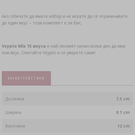
Ако обичате да имате избор и не искате да се ограничавате
до един вкус – този комплект е за Вас.
Vsypto Mix 15 вкуса
е най-лесният начин всеки ден да има
нов вкус. Опитайте Vsypto и се уверете сами!
ХАРАКТЕРИСТИКИ
Дължина
7.5 cm
Ширина
0.1 cm
Височина
12 cm