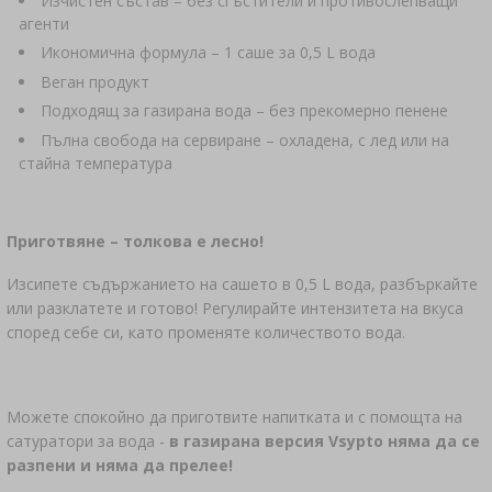
Изчистен състав – без сгъстители и противослепващи
агенти
Икономична формула – 1 саше за 0,5 L вода
Веган продукт
Подходящ за газирана вода – без прекомерно пенене
Пълна свобода на сервиране – охладена, с лед или на
стайна температура
Приготвяне – толкова е лесно!
Изсипете съдържанието на сашето в 0,5 L вода, разбъркайте
или разклатете и готово! Регулирайте интензитета на вкуса
според себе си, като променяте количеството вода.
Можете спокойно да приготвите напитката и с помощта на
сатуратори за вода -
в газирана версия Vsypto няма да се
разпени и няма да прелее!