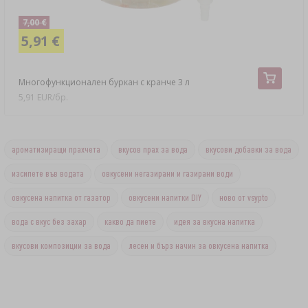
7,00 €
5,91 €
Многофункционален буркан с кранче 3 л
5,91 EUR/бр.
ароматизиращи прахчета
вкусов прах за вода
вкусови добавки за вода
изсипете във водата
овкусени негазирани и газирани води
овкусена напитка от газатор
овкусени напитки DIY
ново от vsypto
вода с вкус без захар
какво да пиете
идея за вкусна напитка
вкусови композиции за вода
лесен и бърз начин за овкусена напитка