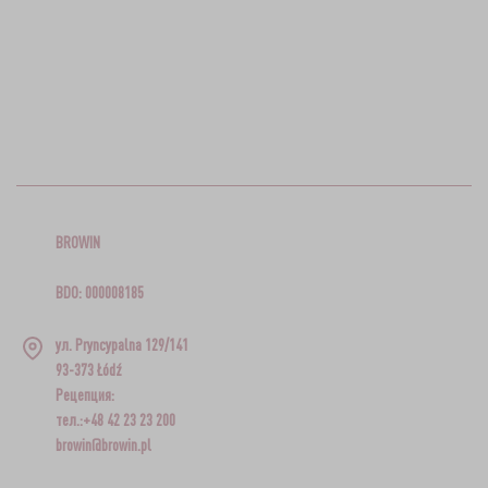
BROWIN
BDO: 000008185
ул. Pryncypalna 129/141
93-373 Łódź
Рецепция:
тел.:+48 42 23 23 200
browin@browin.pl