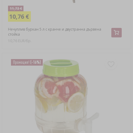
11,73 €
10,76 €
Нечуплив буркан 5 л с кранче и двустранна дървена
стойка
10,76 EUR/бр.
Промоция!
(-16%)