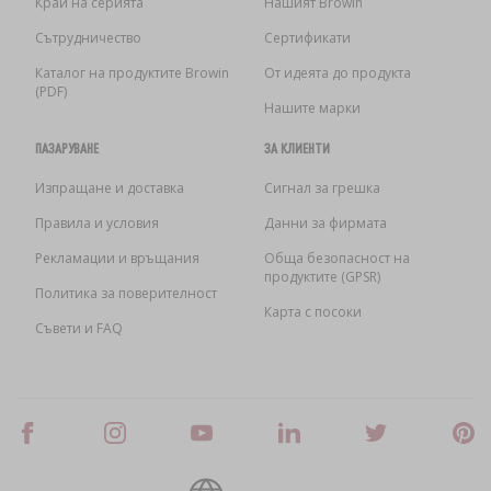
Край на серията
Нашият Browin
Сътрудничество
Сертификати
Каталог на продуктите Browin
От идеята до продукта
(PDF)
Нашите марки
ПАЗАРУВАНЕ
ЗА КЛИЕНТИ
Изпращане и доставка
Сигнал за грешка
Правила и условия
Данни за фирмата
Рекламации и връщания
Обща безопасност на
продуктите (GPSR)
Политика за поверителност
Карта с посоки
Съвети и FAQ