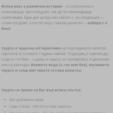
Всеки вкус е различна история
– от класически и
освежаващи, през плодови, чак до по-изненадващи
композиции. Един ден цитрусова свежест, на следващия —
сочни плодове, а после нещо съвсем различно –
изборът е
Ваш!
Vsypto е чудесна алтернатива
на подсладените напитки,
сиропите и готовите студени чайове. Подходящ е навсякъде,
където сте Вие – у дома, в офиса, на тренировка, в движение
или на разходка.
Вземате вода (с газ или без), изсипвате
Vsypto и след миг имате готова напитка.
Vsypto се грижи за Вас във всяка глътка:
Без добавена захар
Само 2 kcal / 100 ml готова напитка