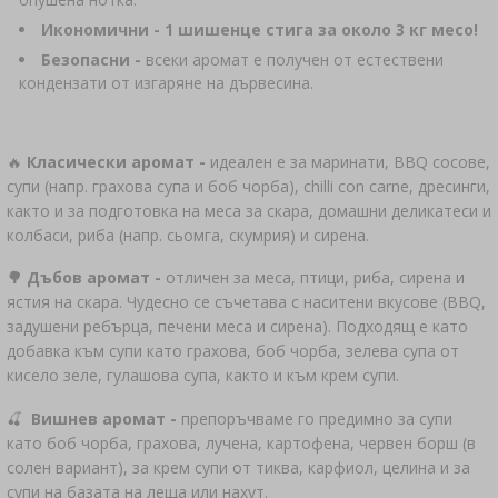
Икономични -
1 шишенце стига за около 3 кг месо!
Безопасни -
всеки аромат е получен от естествени
кондензати от изгаряне на дървесина.
🔥
Класически аромат -
идеален е за маринати, BBQ сосове,
супи (напр. грахова супа и боб чорба), chilli con carne, дресинги,
както и за подготовка на меса за скара, домашни деликатеси и
колбаси, риба (напр. сьомга, скумрия) и сирена.
🌳 Дъбов аромат -
отличен за меса, птици, риба, сирена и
ястия на скара. Чудесно се съчетава с наситени вкусове (BBQ,
задушени ребърца, печени меса и сирена). Подходящ е като
добавка към супи като грахова, боб чорба, зелева супа от
кисело зеле, гулашова супа, както и към крем супи.
🍒
Вишнев аромат -
препоръчваме го предимно за супи
като боб чорба, грахова, лучена, картофена, червен борш (в
солен вариант), за крем супи от тиква, карфиол, целина и за
супи на базата на леща или нахут.