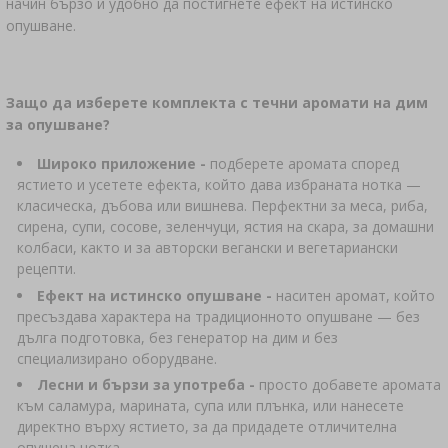
›
ДАМАДЖАНИ
начин бързо и удобно да постигнете ефект на истинско
ЛИТЕРАТУРА ЗА КОЛБАСАРСТВО И
опушване.
МЕСАРСТВО
ЛИТЕРАТУРА
СТЕЛАЖИ
ДИМЕН АРОМАТ ЗА ОПУШВАНЕ
Защо да изберете комплекта с течни аромати на дим
›
АРОМАТИЗИРАНЕ
за опушване?
Широко приложение -
подберете аромата според
ЛИТЕРАТУРА
ястието и усетете ефекта, който дава избраната нотка —
класическа, дъбова или вишнева. Перфектни за меса, риба,
сирена, супи, сосове, зеленчуци, ястия на скара, за домашни
ИЗМЕРВАНЕ НА ВИНО
колбаси, както и за авторски вегански и вегетариански
рецепти.
ЕТИКЕТИ
Ефект на истинско опушване -
наситен аромат, който
пресъздава характера на традиционното опушване — без
дълга подготовка, без генератор на дим и без
специализирано оборудване.
Лесни и бързи за употреба -
просто добавете аромата
към саламура, марината, супа или плънка, или нанесете
директно върху ястието, за да придадете отличителна
опушена нотка.