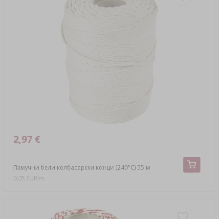
2,97 €
Памучни бели колбасарски конци (240°C) 55 м
0,05 EUR/m