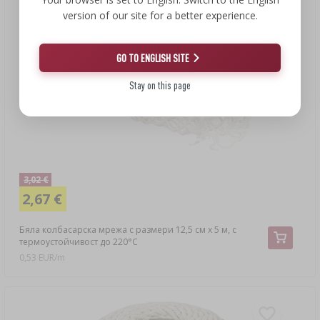
version of our site for a better experience.
GO TO ENGLISH SITE
Stay on this page
3,02 €
2,67 €
Бяла колбасарска мрежа с размери 12,5 см x 5 м, с
термоустойчивост до 220°C
0,53 EUR/m