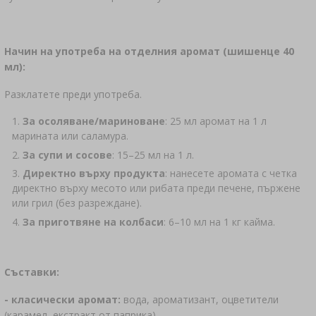
Начин на употреба на отделния аромат (шишенце 40
мл):
Разклатете преди употреба.
За осоляване/мариноване
: 25 мл аромат на 1 л
марината или саламура.
За супи и сосове
: 15–25 мл на 1 л.
Директно върху продукта
: нанесете аромата с четка
директно върху месото или рибата преди печене, пържене
или грил (без разреждане).
За приготвяне на колбаси
: 6–10 мл на 1 кг кайма.
Съставки:
- класически аромат:
вода, ароматизант, оцветители
(карамел, екстракт от паприка)