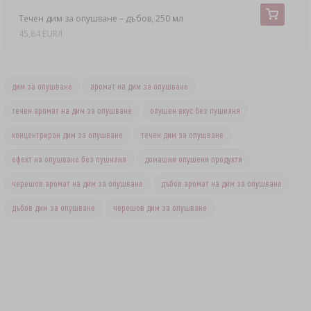
Течен дим за опушване – дъбов, 250 мл
45,84 EUR/l
дим за опушване
аромат на дим за опушване
течен аромат на дим за опушване
опушен вкус без пушилня
концентриран дим за опушване
течен дим за опушване
ефект на опушване без пушилня
домашни опушени продукти
черешов аромат на дим за опушване
дъбов аромат на дим за опушване
дъбов дим за опушване
черешов дим за опушване