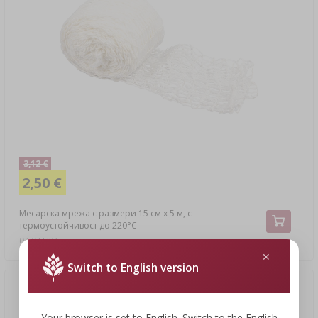
3,12 €
2,50 €
Месарска мрежа с размери 15 см x 5 м, с
термоустойчивост до 220°C
0,50 EUR/m
Switch to English version
Нова цена
(-12%)
Your browser is set to English. Switch to the English