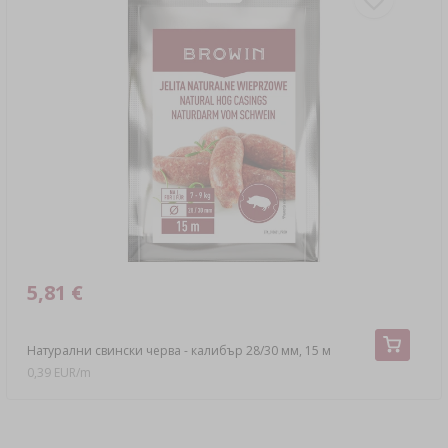
5,81 €
Натурални свински черва - калибър 28/30 мм, 15 м
0,39 EUR/m