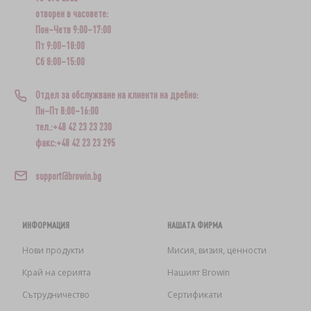
отворен в часовете:
Пон–Четв 9:00–17:00
Пт 9:00–18:00
Сб 8:00–15:00
Отдел за обслужване на клиенти на дребно:
Пн–Пт 8:00–16:00
тел.:+48 42 23 23 230
факс:+48 42 23 23 295
support@browin.bg
ИНФОРМАЦИЯ
НАШАТА ФИРМА
Нови продукти
Мисия, визия, ценности
Край на серията
Нашият Browin
Сътрудничество
Сертификати