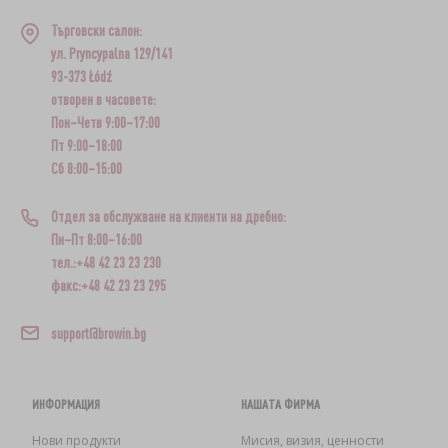
Търговски салон:
ул. Pryncypalna 129/141
93-373 Łódź
отворен в часовете:
Пон–Четв 9:00–17:00
Пт 9:00–18:00
Сб 8:00–15:00
Отдел за обслужване на клиенти на дребно:
Пн–Пт 8:00–16:00
тел.:+48 42 23 23 230
факс:+48 42 23 23 295
support@browin.bg
ИНФОРМАЦИЯ
НАШАТА ФИРМА
Нови продукти
Мисия, визия, ценности