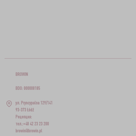
BROWIN
BDO: 000008185
ул. Pryncypalna 129/141
93-373 Łódź
Рецепция:
тел.:+48 42 23 23 200
browin@browin.pl