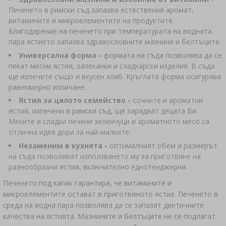
›
ДАМАДЖАНИ
ЛИТЕРАТУРА ЗА КОЛБАСАРСТВО И
Печенето в римски съд запазва естествения аромат,
ЛИТЕРАТУРА
витамините и микроелементите на продуктите.
МЕСАРСТВО
СТЕЛАЖИ
Благодарение на печенето при температурата на водната
пара ястието запазва здравословните мазнини и белтъците.
ДИМЕН АРОМАТ ЗА ОПУШВАНЕ
Универсална форма -
формата на съда позволява да се
›
АРОМАТИЗИРАНЕ
пекат месни ястия, запеканки и сладкарски изделия. В съда
ще изпечете също и вкусен хляб. Кръглата форма осигурява
равномерно изпичане.
ЛИТЕРАТУРА
Ястия за цялото семейство -
сочните и ароматни
ястия, изпечени в римски съд, ще зарадват децата Ви.
ИЗМЕРВАНЕ НА ВИНО
Меките и сладки печени зеленчуци и ароматното месо са
отлична идея дори за най-малките.
ЕТИКЕТИ
Незаменим в кухнята -
оптималният обем и размерът
на съда позволяват използването му за приготвяне на
разнообразни ястия, включително еднотенджерни.
Печенето под капак гарантира, че витамините и
микроелементите остават в приготвяното ястие. Печенето в
среда на водна пара позволява да се запазят диетичните
качества на ястията. Мазнините и белтъците не се подлагат