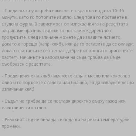
- Преди всяка употреба накиснете съда във вода за 10–15
минути, като го потопите изцяло. След това го поставете в
студена фурна. В зависимост от изискванията на рецептата
загряваме празния съд или го поставяме директно с
продуктите. След изпичане можете да извадите ястието,
докато е горещо (напр. хляб), или да го оставите да се охлади,
докато съставките се стегнат добре (напр. когато приготвяте
пастет). Начинът на използване на съда трябва да бъде
съобразен с рецептата.
- Преди печене на хляб намажете съда с масло или кокосово
олио и го поръсете с галета или брашно, за да извадите лесно
изпечения хляб
- Съдът не трябва да се поставя директно върху газов или
електрически котлон.
- Римският съд не бива да се подлага на резки температурни
промени.