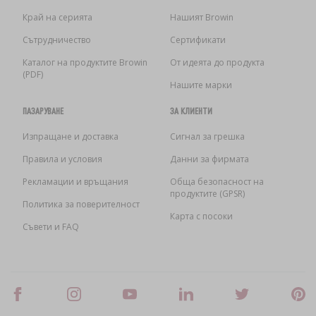
Край на серията
Нашият Browin
Сътрудничество
Сертификати
Каталог на продуктите Browin
От идеята до продукта
(PDF)
Нашите марки
ПАЗАРУВАНЕ
ЗА КЛИЕНТИ
Изпращане и доставка
Сигнал за грешка
Правила и условия
Данни за фирмата
Рекламации и връщания
Обща безопасност на
продуктите (GPSR)
Политика за поверителност
Карта с посоки
Съвети и FAQ