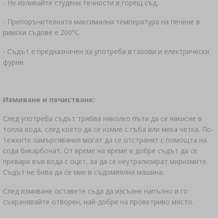
- Не изливайте студени течности в горещ съд.
- Препоръчителната максимална температура на печене в
римски съдове е 200°C.
- Съдът е предназначен за употреба в газови и електрически
фурни.
Измиване и почистване:
След употреба съдът трябва няколко пъти да се накисне в
топла вода, след което да се измие с гъба или мека четка. По-
тежките замърсявания могат да се отстранят с помощта на
сода бикарбонат. От време на време е добре съдът да се
превари във вода с оцет, за да се неутрализират миризмите.
Съдът не бива да се мие в съдомиялна машина.
След измиване оставете съда да изсъхне напълно и го
съхранявайте отворен, най-добре на проветриво място.