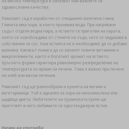
на висока температура и запазват най-важните си
здравословни качества.
Римският съд е изработен от специално изпечена глина.
Глината има пори, в които прониква вода. При нагряване
съдът отделя водна пара, а ястието се приготвя на парата,
която се освобождава от стените на съда, като се задушава в
собствения си сос. Към ястията не е необходимо да се добавя
мазнина. Капакът помага да се запазят повече витамини и
микроелементи, както и богатият аромат на ястието.
Кръглата форма гарантира равномерно разпределение на
температурата по време на печене. Това е важно при печене
на хляб или месни печения.
Римският съд ще разнообрази и кухнята на вегани и
вегетарианци. Той е идеален за хора на нискомаслена или
щадяща диета. Любителите на грузинската кухня ще
приготвят в него любимите си еднотенджерни ястия.
Начин на употреба: